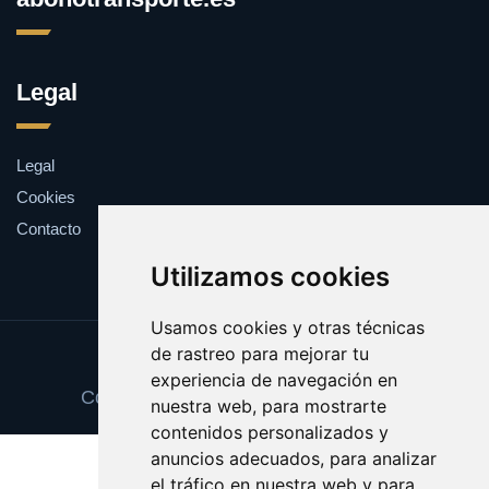
Legal
Legal
Cookies
Contacto
Utilizamos cookies
Usamos cookies y otras técnicas
de rastreo para mejorar tu
Update cookies preferences
experiencia de navegación en
Copyright © 2025 abonotransporte.es
nuestra web, para mostrarte
contenidos personalizados y
anuncios adecuados, para analizar
el tráfico en nuestra web y para