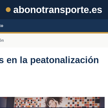
abonotransporte.es
to
ón
s en la peatonalización