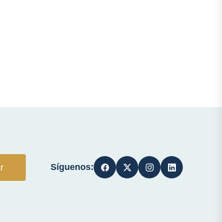
Síguenos:
r