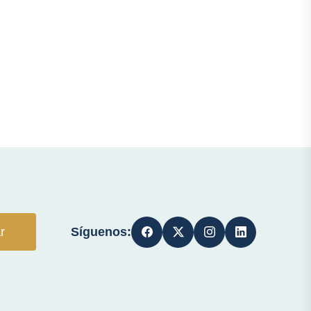
Síguenos:
r