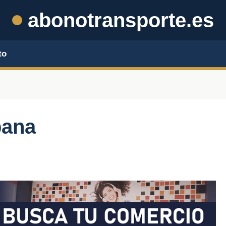
abonotransporte.es
to
bana