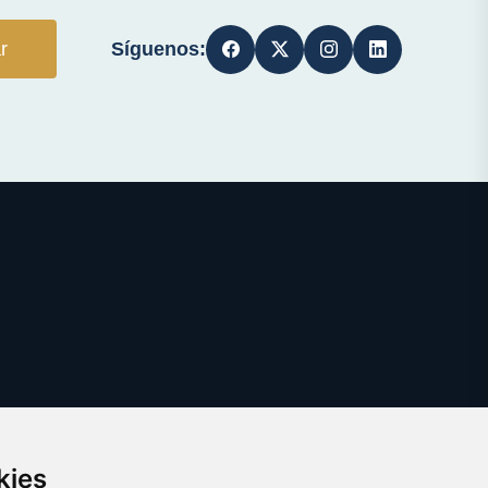
Síguenos:
r
kies